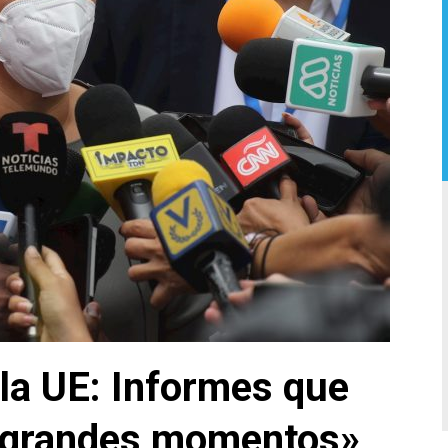
 la UE: Informes que
«grandes momentos»