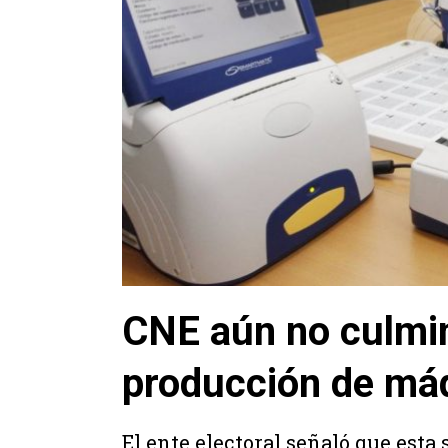
CNE aún no culmi
producción de máq
El ente electoral señaló que esta