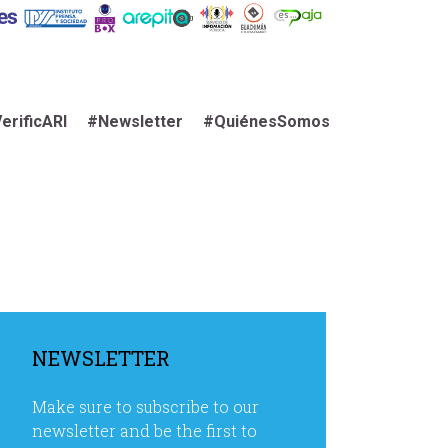
erificARI
#Newsletter
#QuiénesSomos
NEWSLETTER
Make sure to subscribe to our
newsletter and be the first to