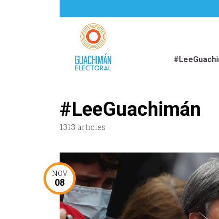
#LeeGuach
#LeeGuachimán
1313 articles
NOV
08