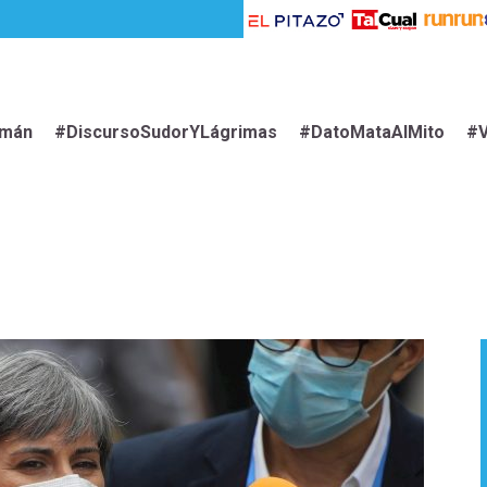
imán
#DiscursoSudorYLágrimas
#DatoMataAlMito
#V