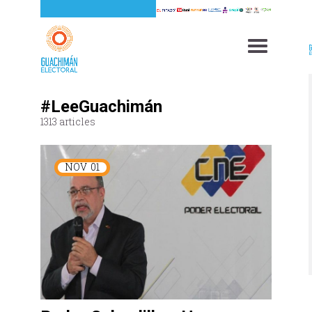
#LeeGuachimán
1313 articles
NOV
01