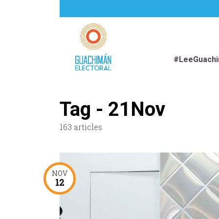
#LeeGuach
Tag - 21Nov
163 articles
NOV
12