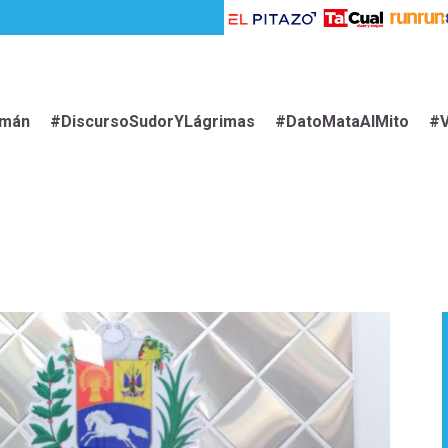
imán
#DiscursoSudorYLágrimas
#DatoMataAlMito
#V