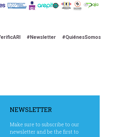
erificARI
#Newsletter
#QuiénesSomos
NEWSLETTER
Make sure to subscribe to our
newsletter and be the first to